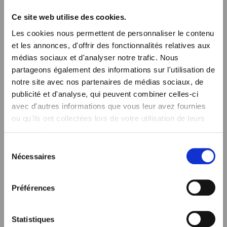
Sharpness Setup and Measurement :
Ce site web utilise des cookies.
Measurement and setting up of the
Les cookies nous permettent de personnaliser le contenu
cutoff/Sharpness following regulations
et les annonces, d'offrir des fonctionnalités relatives aux
: ECE/SAE, Pollack, ISO
médias sociaux et d'analyser notre trafic. Nous
partageons également des informations sur l'utilisation de
It also allows automatic séquence
notre site avec nos partenaires de médias sociaux, de
publicité et d'analyse, qui peuvent combiner celles-ci
measurement of differents steps on a
avec d'autres informations que vous leur avez fournies
same product (switching on/off
ou qu'ils ont collectées lors de votre utilisation de leurs
automatically, settinng up of the tested
services.
function, Automatic measurement start).
Sélection
Nécessaires
du
The software allows the file generation on
consentement
different format Excel, text, IES (others
Préférences
specific format are available on requests).
ALPES has a second proprietary software
Statistiques