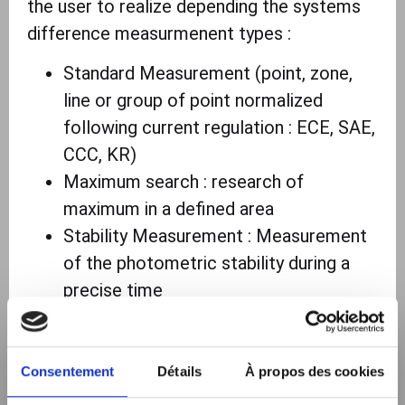
the user to realize depending the systems
difference measurmenent types :
Standard Measurement (point, zone,
line or group of point normalized
following current regulation : ECE, SAE,
CCC, KR)
Maximum search : research of
maximum in a defined area
Stability Measurement : Measurement
of the photometric stability during a
precise time
Isolux or Isocandela : Photometric
scan in a defined area
Line Measurement : Measurement of
Consentement
Détails
À propos des cookies
an horizontal of verticale Line.